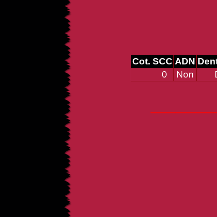
Cot. SCC
ADN
Dent
0
Non
D
_____