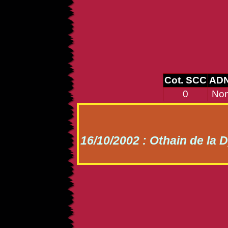
Cot. SCC
AD
0
No
16/10/2002 : Othain de la