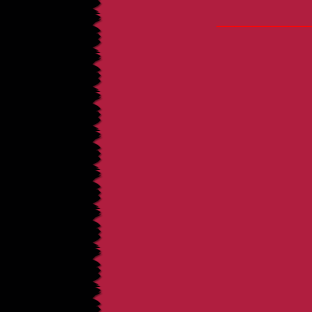
_____