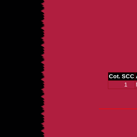
Cot. SCC
1
____