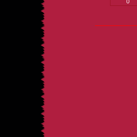
0
_____