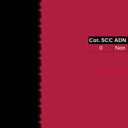
Cot. SCC
ADN
0
Non
_____