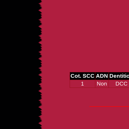
Cot. SCC
ADN
Dentiti
1
Non
DCC
_____