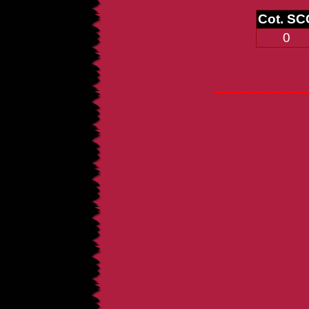
Cot. SC
0
_____