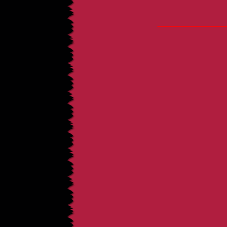
_____