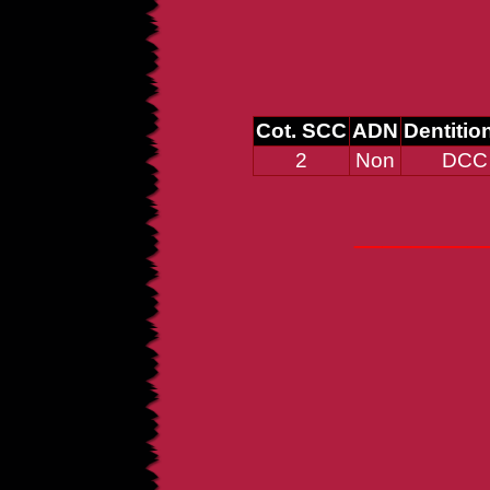
Cot. SCC
ADN
Dentitio
2
Non
DCC
____