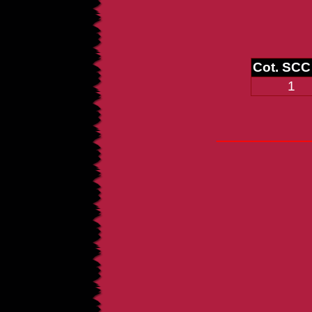
Cot. SCC
1
_____