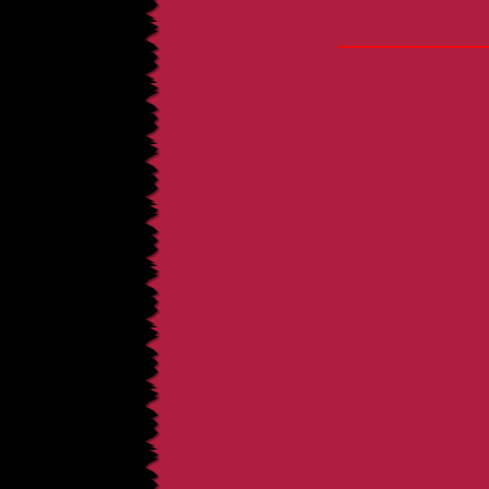
_____