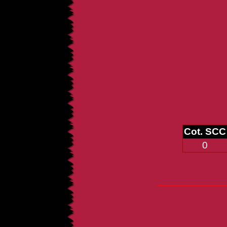
Cot. SCC
0
_____