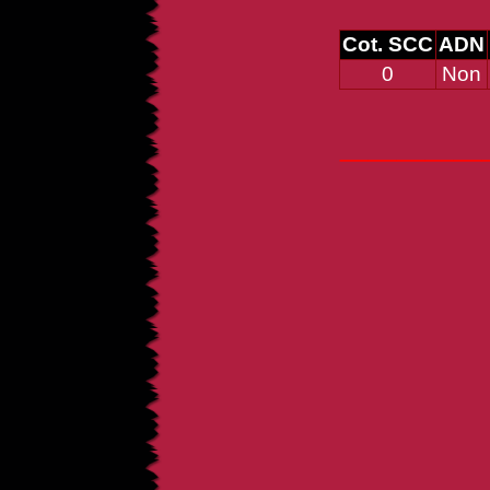
Cot. SCC
ADN
0
Non
_____