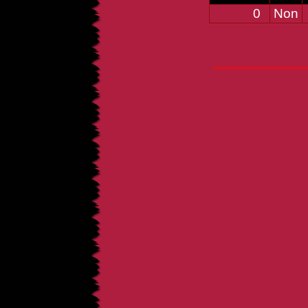
0
Non
_____