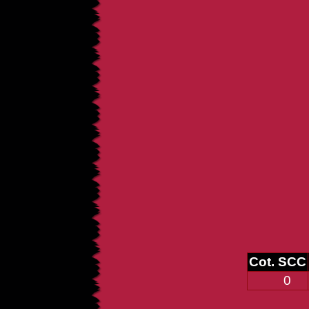
Cot. SCC
0