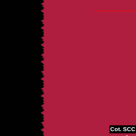
_____
Cot. SCC