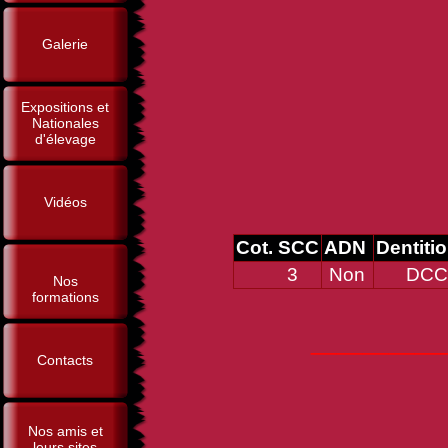
Galerie
Expositions et
Nationales
d'élevage
Vidéos
Cot. SCC
ADN
Dentiti
3
Non
DCC
Nos
formations
_____
Contacts
Nos amis et
leurs sites