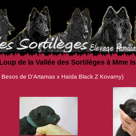
-Loup de la Vallée des Sortilèges à Mme 
amas x Haïda Black Z Kovarny)