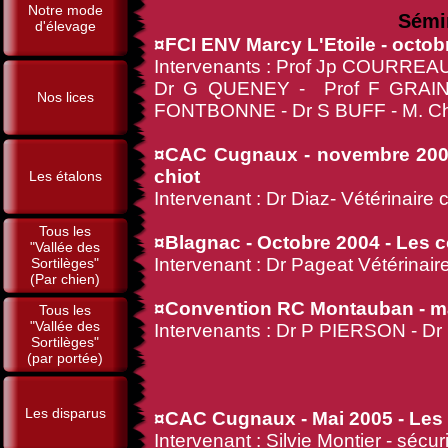
Notre mode
Sémin
d'élevage
¤FCI ENV Marcy L'Etoile - octob
Intervenants : Prof Jp COURREA
Dr G QUENEY - Prof F GRAIN
Nos lices
FONTBONNE - Dr S BUFF - M. Ch
¤CAC Cugnaux - novembre 2003
chiot
Les étalons
Intervenant : Dr Diaz- Vétérinaire
Tous les
¤Blagnac - Octobre 2004 - Les
"Vallée des
Intervenant : Dr Pageat Vétérinai
Sortilèges"
(Par chien)
¤Convention RC Montauban - mar
Tous les
"Vallée des
Intervenants : Dr P PIERSON - D
Sortilèges"
(par portée)
Les disparus
¤CAC Cugnaux - Mai 2005 - Les
Intervenant : Silvie Montier - sécu