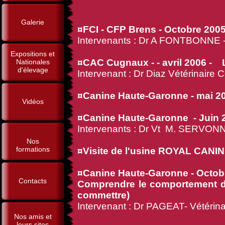
Galerie
¤FCI - CFP Brens - Octobre 2005
Intervenants : Dr A FONTBONNE 
Expositions et
¤CAC Cugnaux - - avril 2006 - 
Nationales
d'élevage
Intervenant : Dr Diaz Vétérinaire
¤Canine Haute-Garonne - mai 200
Vidéos
¤Canine Haute-Garonne - Juin 2
Intervenants : Dr Vt M. SERVONN
Nos
formations
¤Visite de l'usine ROYAL CANIN
¤Canine Haute-Garonne - Octobr
Contacts
Comprendre le comportement d'u
commettre)
Intervenant : Dr PAGEAT- Vétérin
Nos amis et
leurs sites