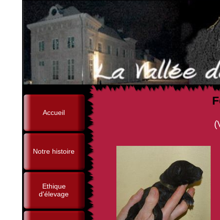
F
Accueil
(Voice de la Vallée
Notre histoire
Ethique
d'élevage