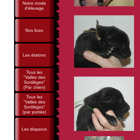
Notre mode
d'élevage
Nos lices
Les étalons
Tous les
"Vallée des
Sortilèges"
(Par chien)
Tous les
"Vallée des
Sortilèges"
(par portée)
Les disparus