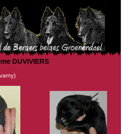
t Mme DUVIVIERS
arny)