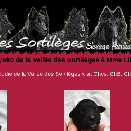
ysko de la Vallée des Sortilèges à Mme
es Sortilèges x sr, Chcs, ChB, Ch IB, Man