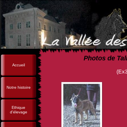
Photos de Tal
Accueil
(Ex3, Br Ag, Othain d
Notre histoire
Ethique
d'élevage