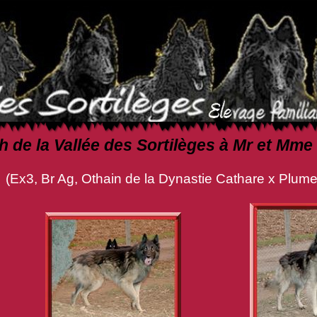
 de la Vallée des Sortilèges à Mr et Mm
n de la Dynastie Cathare x Plume