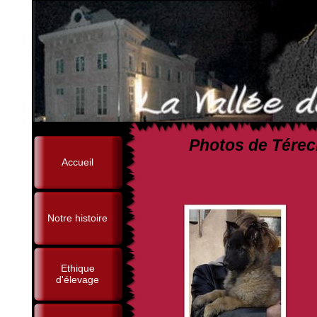
Photos de Térech
Accueil
(Ex3, Br Ag, Othai
Notre histoire
Ethique
d'élevage