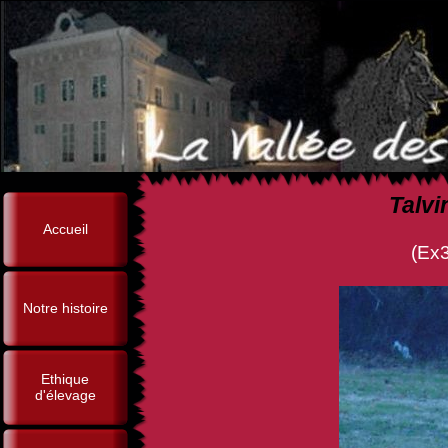
Talvi
Accueil
(Ex3, Br Ag, Othain d
Notre histoire
Ethique
d'élevage