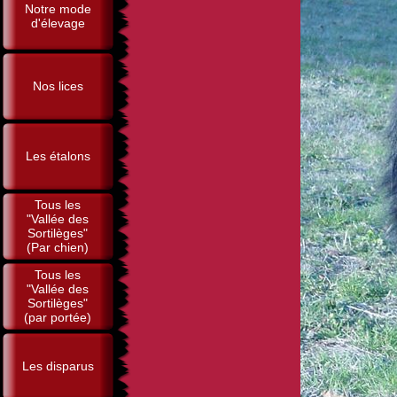
Notre mode
d'élevage
Nos lices
Les étalons
Tous les
"Vallée des
Sortilèges"
(Par chien)
Tous les
"Vallée des
Sortilèges"
(par portée)
Les disparus