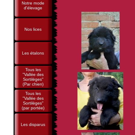
Notre mode
d'élevage
Nos lices
Les étalons
Tous les
"Vallée des
Sortilèges"
(Par chien)
Tous les
"Vallée des
Sortilèges"
(par portée)
Les disparus