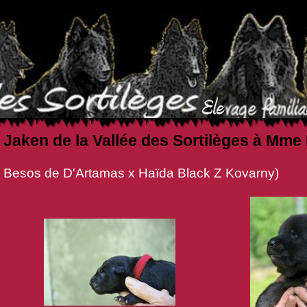
Jaken de la Vallée des Sortilèges à Mm
amas x Haïda Black Z Kovarny)