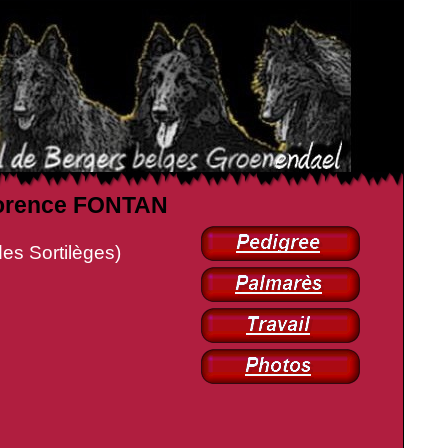
 Florence FONTAN
ortilèges)