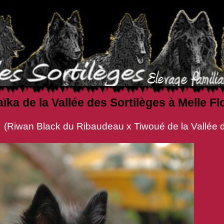
aïka de la Vallée des Sortilèges à Melle
audeau x Tiwoué de la Vallée des S