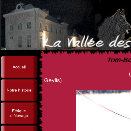
Tom-Boy
Accueil
(sr, Chcs, Br Ring, N
Geylis)
Notre histoire
Ethique
d'élevage