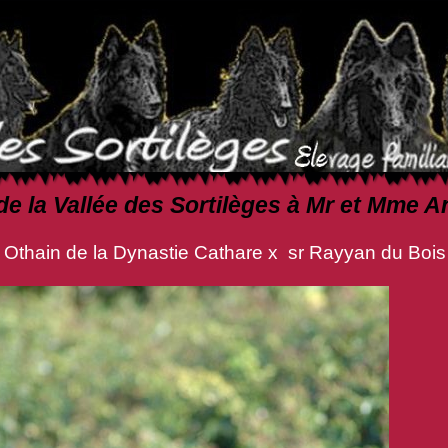
de la Vallée des Sortilèges à Mr et Mme
la Dynastie Cathare x sr Rayyan du Bois d