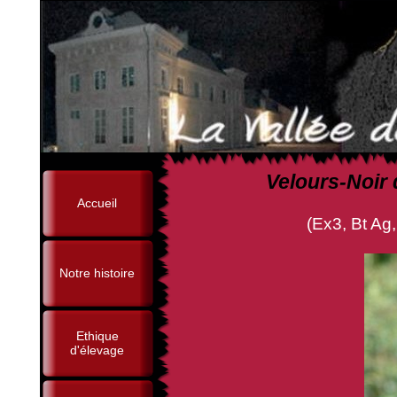
Velours-Noir 
Accueil
(Ex3, Bt Ag, Othain de 
Notre histoire
Ethique
d'élevage