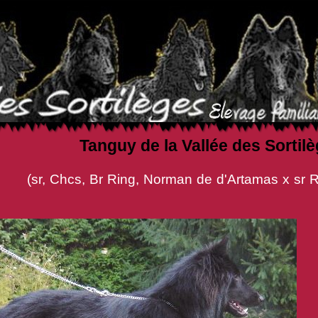
Tanguy de la Vallée des Sortil
, Norman de d'Artamas x sr Rayya