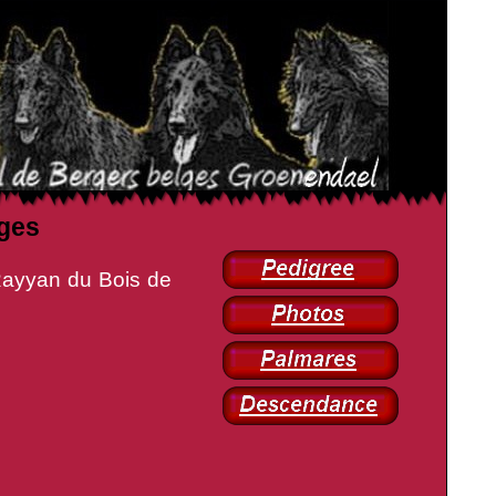
èges
n du Bois de