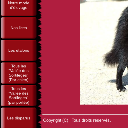
Notre mode
d'élevage
Nos lices
Les étalons
Tous les
"Vallée des
Sortilèges"
(Par chien)
Tous les
"Vallée des
Sortilèges"
(par portée)
Les disparus
Copyright (C) . Tous droits réservés.