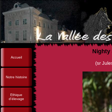
Nighty
Accueil
(sr Jules-César de la Fore
Notre histoire
Ethique
d'élevage