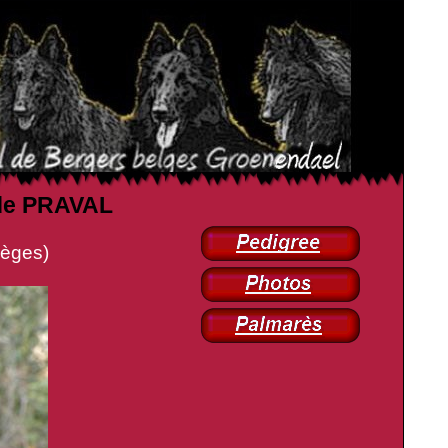
 de PRAVAL
èges)