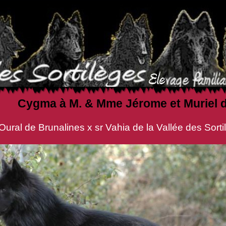
Cygma à M. & Mme Jérome et Muriel
ines x sr Vahia de la Vallée des Sortil