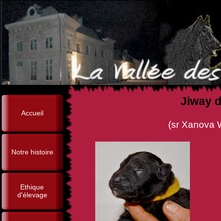
Jiway d
Accueil
(sr Xanova Wolf Walker x 
Notre histoire
Ethique
d'élevage