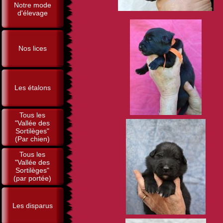
Notre mode
d'élevage
Nos lices
Les étalons
Tous les
"Vallée des
Sortilèges"
(Par chien)
Tous les
"Vallée des
Sortilèges"
(par portée)
Les disparus