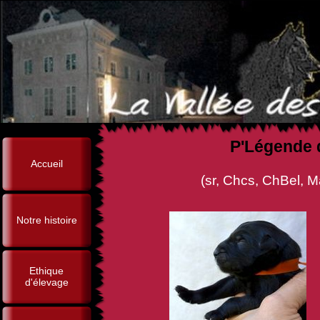
P'Légende 
Accueil
(sr, Chcs, ChBel, Man in Blac
Notre histoire
Ethique
d'élevage