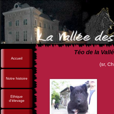
Téo de la Vall
Accueil
(sr, Chcs, Br Ring, Norm
Notre histoire
Ethique
d'élevage