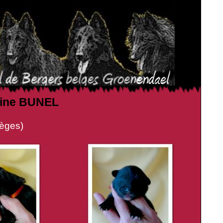
rine BUNEL
èges)