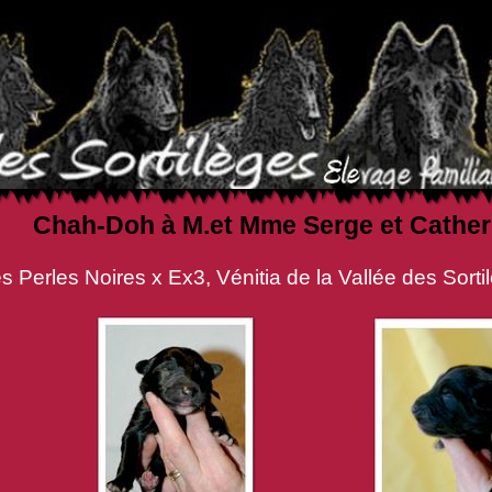
Chah-Doh à M.et Mme Serge et Cathe
ires x Ex3, Vénitia de la Vallée des Sortil