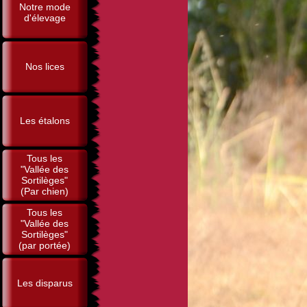
Notre mode
d'élevage
Nos lices
Les étalons
Tous les
"Vallée des
Sortilèges"
(Par chien)
Tous les
"Vallée des
Sortilèges"
(par portée)
Les disparus