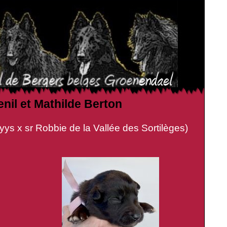
enil et Mathilde Berton
bbie de la Vallée des Sortilèges)