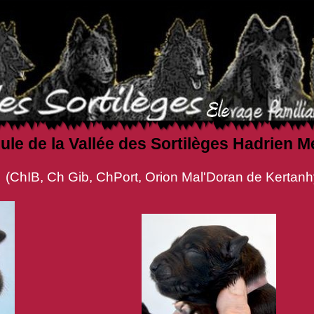
ule de la Vallée des Sortilèges Hadrien M
, Orion Mal'Doran de Kertanhyys x sr Ro