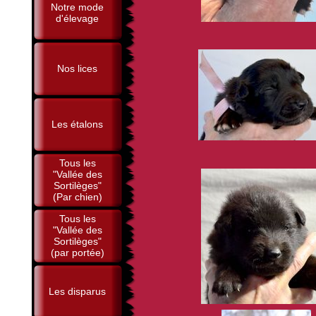
Notre mode
d'élevage
Nos lices
Les étalons
Tous les
"Vallée des
Sortilèges"
(Par chien)
Tous les
"Vallée des
Sortilèges"
(par portée)
Les disparus