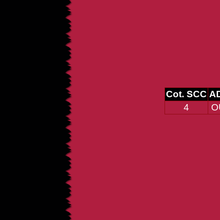
Cot. SCC
A
4
O