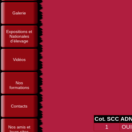
Galerie
Expositions et
Nationales
d'élevage
Vidéos
Nos
formations
Contacts
Cot. SCC
AD
1
OUI
Nos amis et
leurs sites