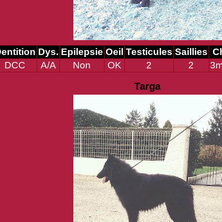
entition
Dys.
Epilepsie
Oeil
Testicules
Saillies
C
DCC
A/A
Non
OK
2
2
3m
Targa