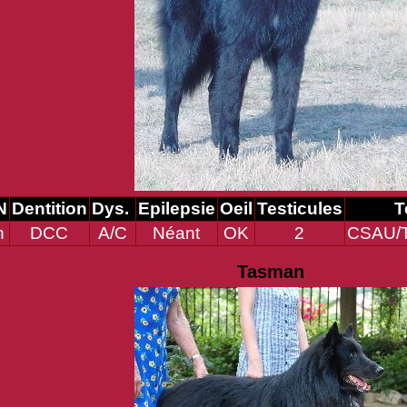
N
Dentition
Dys.
Epilepsie
Oeil
Testicules
T
n
DCC
A/C
Néant
OK
2
CSAU/
Tasman