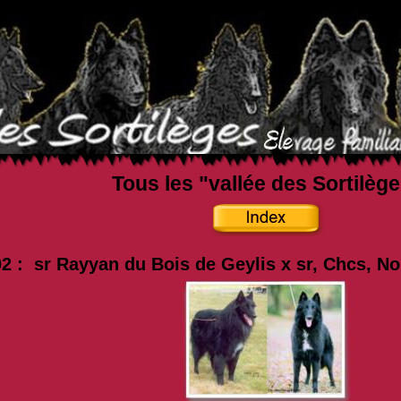
Tous les "vallée des Sortilèg
02 : sr Rayyan du Bois de Geylis x sr, Chcs, N