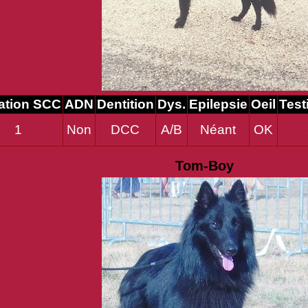
ation SCC
ADN
Dentition
Dys.
Epilepsie
Oeil
Test
1
Non
DCC
A/B
Néant
OK
Tom-Boy