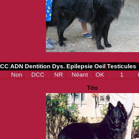
SCC
ADN
Dentition
Dys.
Epilepsie
Oeil
Testicules
Non
DCC
NR
Néant
OK
1
Téo