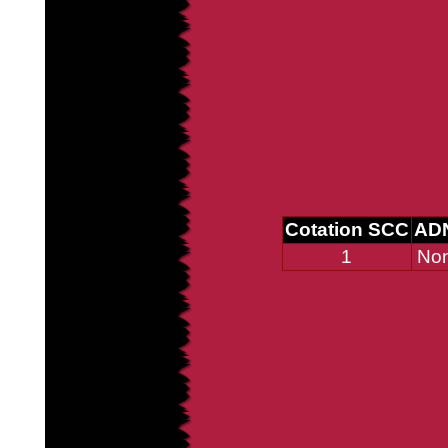
Cotation SCC
AD
1
No