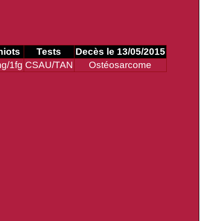
hiots
Tests
Decès le 13/05/2015
g/1fg
CSAU/TAN
Ostéosarcome