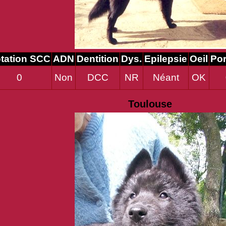
tation SCC
ADN
Dentition
Dys.
Epilepsie
Oeil
Por
0
Non
DCC
NR
Néant
OK
Toulouse