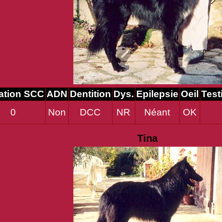
ation SCC
ADN
Dentition
Dys.
Epilepsie
Oeil
Test
0
Non
DCC
NR
Néant
OK
Tina