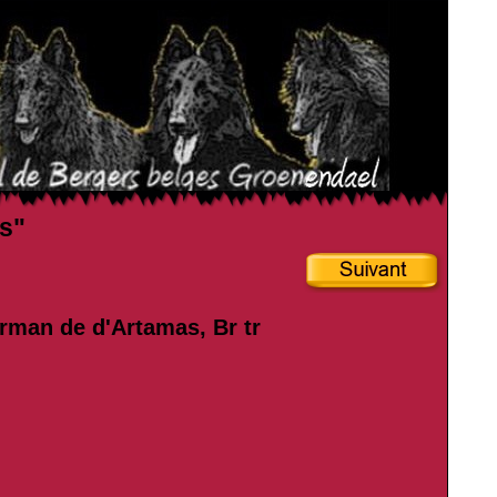
es"
orman de d'Artamas, Br tr