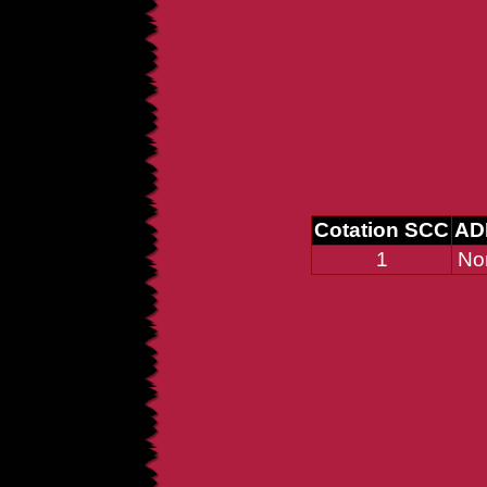
Cotation SCC
AD
1
No