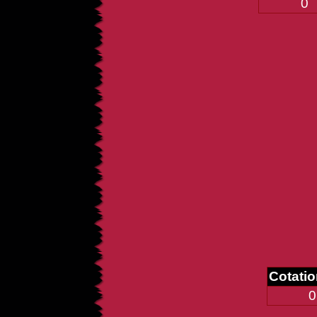
0
Cotati
0