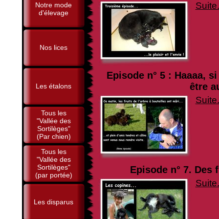
Suite.
Notre mode
d'élevage
Nos lices
Episode n° 5 : Haaaa, s
être a
Les étalons
Suite.
Tous les
"Vallée des
Sortilèges"
(Par chien)
Tous les
"Vallée des
Sortilèges"
Episode n° 7. Des fi
(par portée)
Suite.
Les disparus