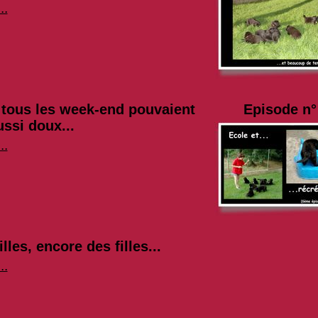
..
i tous les week-end pouvaient
Episode n° 
ussi doux...
..
lles, encore des filles...
..