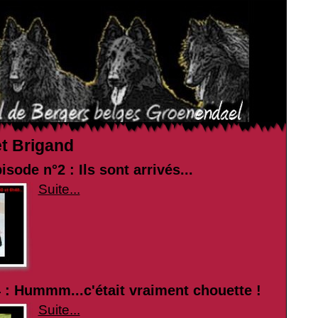
et Brigand
isode n°2 : Ils sont arrivés...
Suite...
 : Hummm...c'était vraiment chouette !
Suite...