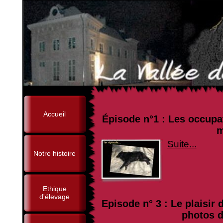
Accueil
Épisode n°1 : Les occupat
m
Suite...
Notre histoire
Ethique
d'élevage
Episode n° 3 : Le plaisir
photos de