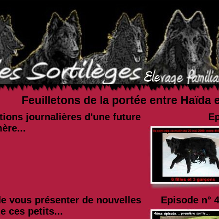
Feuilletons de la portée entre Haïda 
ions journalières d'une future
Ep
ère...
 de vous présenter de nouvelles
Episode n° 4
 ces petits...