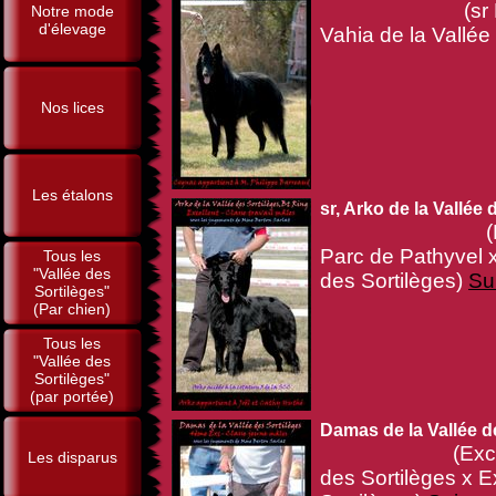
(sr N'Oural 
Notre mode
d'élevage
Vahia de la Vallée
Nos lices
Les étalons
sr, Arko de la Vallée 
(RE, ChIB,
Parc de Pathyvel 
Tous les
"Vallée des
des Sortilèges)
Sui
Sortilèges"
(Par chien)
Tous les
"Vallée des
Sortilèges"
(par portée)
Damas de la Vallée d
(Exc3, Bt Rin
Les disparus
des Sortilèges x E