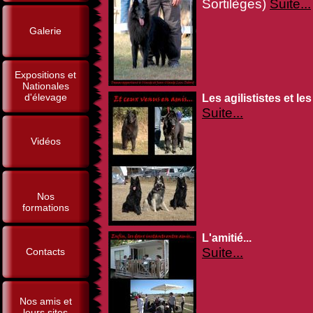
Sortilèges)
Suite...
Galerie
Expositions et
Nationales
d'élevage
Les agilististes et les
Suite...
Vidéos
Nos
formations
L'amitié...
Suite...
Contacts
Nos amis et
leurs sites