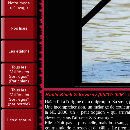
Notre mode
d'élevage
Nos lices
Les étalons
Tous les
"Vallée des
Sortilèges"
(Par chien)
Tous les
Haïda Black Z Kovarny (06/07/2006 - 0
"Vallée des
Sortilèges"
Haïda fut à l'origine d'un quiproquo. Sa sœur, 
(par portée)
Une incompréhension, un mélange de couleurs de
la NE 2006, un « petit trognon » qui arriv
éleveuse, sous l'affixe « Z Kovarny »
Les disparus
Elle n'était pas la plus belle, mais bon sang ,
gourmande de caresses et de câlins. Le premier