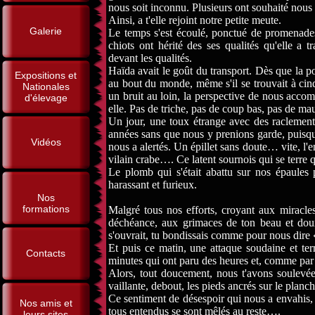
nous soit inconnu. Plusieurs ont souhaité nous 
Ainsi, a t'elle rejoint notre petite meute.
Galerie
Le temps s'est écoulé, ponctué de promenades
chiots ont hérité des ses qualités qu'elle a t
devant les qualités.
Haïda avait le goût du transport. Dès que la port
Expositions et
au bout du monde, même s'il se trouvait à cin
Nationales
un bruit au loin, la perspective de nous acco
d'élevage
elle. Pas de triche, pas de coup bas, pas de m
Un jour, une toux étrange avec des raclements
années sans que nous y prenions garde, puisqu'
Vidéos
nous a alertés. Un épillet sans doute… vite, l'
vilain crabe…. Ce latent sournois qui se terre
Le plomb qui s'était abattu sur nos épaules
harassant et furieux.
Nos
formations
Malgré tous nos efforts, croyant aux miracles
déchéance, aux grimaces de ton beau et dou
s'ouvrait, tu bondissais comme pour nous dire «
Et puis ce matin, une attaque soudaine et te
Contacts
minutes qui ont paru des heures et, comme par 
Alors, tout doucement, nous t'avons soulevée
vaillante, debout, les pieds ancrés sur le planch
Ce sentiment de désespoir qui nous a envahis,
Nos amis et
tous entendus se sont mêlés au reste….
leurs sites